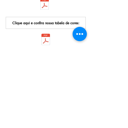
Clique aqui e confira nossa tabela de cores:
Nossos Contatos:
Rua Isabel Velho, 623 - Freguesia do Ó
Telefone:
(11) 3932-1832
/
3931-7919
E-mail:
vendas.jowama@gmail.com
Sobre nós:
Somos uma empresa que atua no mercado
atacadista desde 1968 na fabricação de acessórios
plásticos para confecções, armarinhos e
artesanatos.
Oferecemos uma linha com mais de 60 produtos
como argolas, fivelas, telas, alças e botões, com