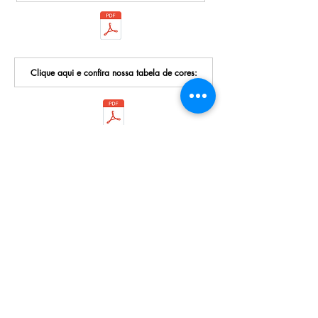
Clique aqui e confira nossa tabela de cores:
Nossos Contatos:
Rua Isabel Velho, 623 - Freguesia do Ó
Telefone:
(11) 3932-1832
/
3931-7919
E-mail:
vendas.jowama@gmail.com
Sobre nós:
Somos uma empresa que atua no mercado
atacadista desde 1968 na fabricação de acessórios
plásticos para confecções, armarinhos e
artesanatos.
Oferecemos uma linha com mais de 60 produtos