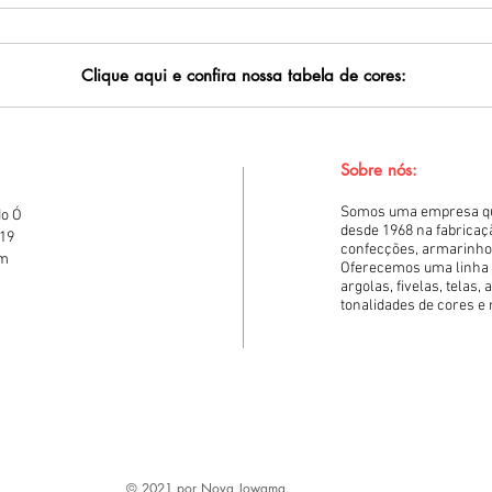
Clique aqui e confira nossa tabela de cores:
Sobre nós:
Somos uma empresa que
do Ó
desde 1968 na fabricaç
919
confecções, armarinhos
om
Oferecemos uma linha 
argolas, fivelas, telas,
tonalidades de cores e
© 2021 por Nova Jowama.