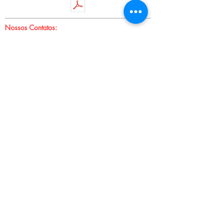
Nossos Contatos:
Rua Isabel Velho, 623 - Freguesia do Ó
Telefone:
(11) 3932-1832
/
3931-7919
E-mail:
vendas.jowama@gmail.com
Sobre nós:
Somos uma empresa que atua no mercado
atacadista desde 1968 na fabricação de acessórios
plásticos para confecções, armarinhos e
artesanatos.
Oferecemos uma linha com mais de 60 produtos
como argolas, fivelas, telas, alças e botões, com
diversas tonalidades de cores e medidas.
Siga nossas redes:
© 2021 por Nova Jowama.