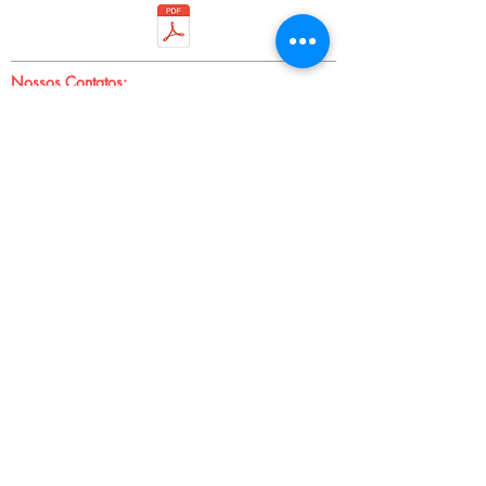
Nossos Contatos:
Rua Isabel Velho, 623 - Freguesia do Ó
Telefone:
(11) 3932-1832
/
3931-7919
E-mail:
vendas.jowama@gmail.com
Sobre nós:
Somos uma empresa que atua no mercado
atacadista desde 1968 na fabricação de acessórios
plásticos para confecções, armarinhos e
artesanatos.
Oferecemos uma linha com mais de 60 produtos
como argolas, fivelas, telas, alças e botões, com
diversas tonalidades de cores e medidas.
Siga nossas redes:
© 2021 por Nova Jowama.