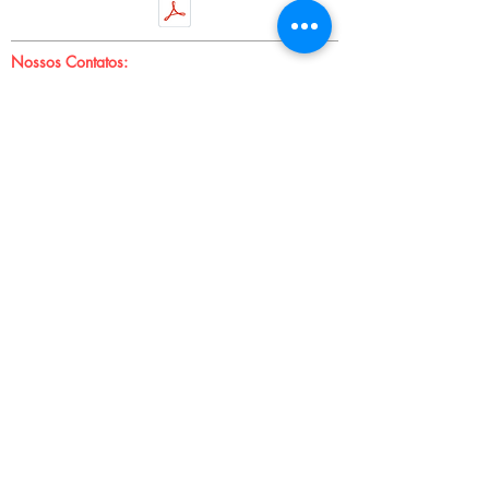
Nossos Contatos:
Rua Isabel Velho, 623 - Freguesia do Ó
Telefone:
(11) 3932-1832
/
3931-7919
E-mail:
vendas.jowama@gmail.com
Sobre nós:
Somos uma empresa que atua no mercado
atacadista desde 1968 na fabricação de acessórios
plásticos para confecções, armarinhos e
artesanatos.
Oferecemos uma linha com mais de 60 produtos
como argolas, fivelas, telas, alças e botões, com
diversas tonalidades de cores e medidas.
Siga nossas redes:
© 2021 por Nova Jowama.